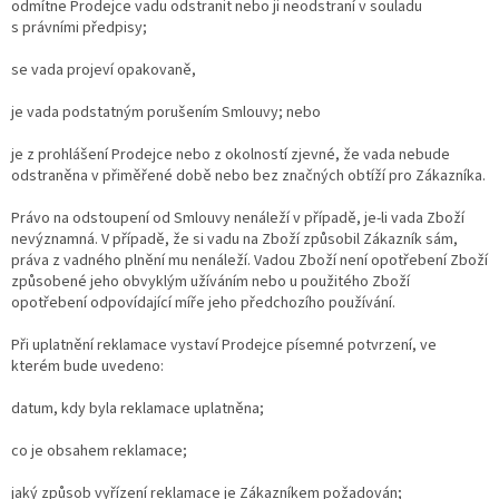
odmítne Prodejce vadu odstranit nebo ji neodstraní v souladu
s právními předpisy;
se vada projeví opakovaně,
je vada podstatným porušením Smlouvy; nebo
je z prohlášení Prodejce nebo z okolností zjevné, že vada nebude
odstraněna v přiměřené době nebo bez značných obtíží pro Zákazníka.
Právo na odstoupení od Smlouvy nenáleží v případě, je-li vada Zboží
nevýznamná. V případě, že si vadu na Zboží způsobil Zákazník sám,
práva z vadného plnění mu nenáleží. Vadou Zboží není opotřebení Zboží
způsobené jeho obvyklým užíváním nebo u použitého Zboží
opotřebení odpovídající míře jeho předchozího používání.
Při uplatnění reklamace vystaví Prodejce písemné potvrzení, ve
kterém bude uvedeno:
datum, kdy byla reklamace uplatněna;
co je obsahem reklamace;
jaký způsob vyřízení reklamace je Zákazníkem požadován;