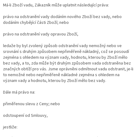
Má-li Zboží vadu, Zákazník může uplatnit následující práva:
právo na odstranění vady dodáním nového Zboží bez vady, nebo
dodáním chybějící části Zboží; nebo
právo na odstranění vady opravou Zboží,
ledaže by byl zvolený způsob odstranění vady nemožný nebo ve
srovnání s druhým způsobem nepřiměřeně nákladný, což se posoudí
zejména s ohledem na význam vady, hodnotu, kterou by Zboží mělo
bez vady, a to, zda může být druhým způsobem vada odstraněna bez
značných obtíží pro vás. Jsme oprávněni odmítnout vadu odstranit, je-li
to nemožné nebo nepřiměřeně nákladné zejména s ohledem na
význam vady a hodnotu, kterou by Zboží mělo bez vady.
Dále má právo na:
přiměřenou slevu z Ceny; nebo
odstoupení od Smlouvy,
jestliže: