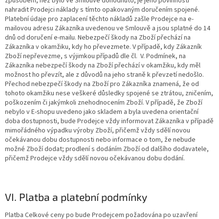
způsobem, než bylo ve Smlouvě dohodnuto, je jeho povinností
nahradit Prodejci náklady s tímto opakovaným doručením spojené.
Platební údaje pro zaplacení těchto nákladů zašle Prodejce na e-
mailovou adresu Zákazníka uvedenou ve Smlouvě a jsou splatné do 14
dnů od doručení e-mailu. Nebezpečí škody na Zboží přechází na
Zákazníka v okamžiku, kdy ho převezmete. V případě, kdy Zákazník
Zboží nepřevezme, s výjimkou případů dle čl. V. Podmínek, na
Zákazníka nebezpečí škody na Zboží přechází v okamžiku, kdy měl
možnost ho převzít, ale z důvodů na jeho straně k převzetí nedošlo.
Přechod nebezpečí škody na Zboží pro Zákazníka znamená, že od
tohoto okamžiku nese veškeré důsledky spojené se ztrátou, zničením,
poškozením či jakýmkoli znehodnocením Zboží. V případě, že Zboží
nebylo v E-shopu uvedeno jako skladem a byla uvedena orientační
doba dostupnosti, bude Prodejce vždy informovat Zákazníka v případě
mimořádného výpadku výroby Zboží, přičemž vždy sdělí novou
očekávanou dobu dostupnosti nebo informace o tom, že nebude
možné Zboží dodat; prodlení s dodáním Zboží od dalšího dodavatele,
přičemž Prodejce vždy sdělí novou očekávanou dobu dodání.
VI. Platba a platební podmínky
Platba Celkové ceny po bude Prodejcem požadována po uzavření