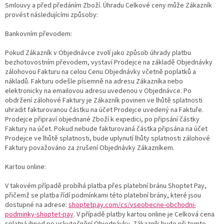
Smlouvy a před předáním Zboží. Úhradu Celkové ceny může Zákazník
provést následujícími způsoby:
Bankovním převodem:
Pokud Zákazník v Objednávce zvolí jako způsob úhrady platbu
bezhotovostním převodem, vystaví Prodejce na základě Objednávky
zálohovou Fakturu na celou Cenu Objednávky včetně poplatků a
nákladů. Fakturu odešle písemně na adresu Zákazníka nebo
elektronicky na emailovou adresu uvedenou v Objednávce. Po
obdržení zálohové Faktury je Zákazník povinen ve lhůtě splatnosti
uhradit fakturovanou částku na účet Prodejce uvedený na Faktuře.
Prodejce připraví objednané Zboží k expedici, po připsání částky
Faktury na účet. Pokud nebude fakturovaná částka připsána na účet
Prodejce ve lhůtě splatnosti, bude uplynutí lhůty splatnosti zálohové
Faktury považováno za zrušení Objednávky Zákazníkem.
Kartou online:
V takovém případě probíhá platba přes platební bránu Shoptet Pay,
přičemž se platba řídí podmínkami této platební brány, které jsou
dostupné na adrese:
shoptetpay.com/cs/vseobecne-obchodni-
podminky-shoptet-pay
. V případě platby kartou online je Celková cena
splatná ihned po uskutečnění Objednávky. Zákazník bude při tomto