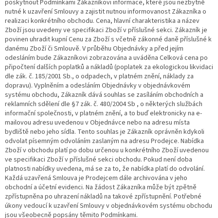
poskytnout Podmínkami Zákazníkovi informace, které jsou nezbytně
nutné k uzavření Smlouvy a zajistit nutnou informovanost Zákazníka o
realizaci konkrétního obchodu. Cena, hlavní charakteristika a název
Zboží jsou uvedeny ve specifikaci Zboží v příslušné sekci. Zákazník je
povinen uhradit kupní Cenu za Zboží s včetně zákonné daně příslušné k
danému Zboží či Smlouvě. V průběhu Objednávky a před jejím
odesláním bude Zákazníkovi zobrazována a uváděna Celková cena po
připočtení dalších poplatků a nákladů (poplatek za ekologickou likvidaci
dle zák. č. 185/2001 Sb., o odpadech, v platném znění, náklady za
dopravu). Vyplněním a odesláním Objednávky v objednávkovém
systému obchodu, Zákazník dává souhlas se zasíláním obchodních a
reklamních sdělení dle §7 zák. č. 480/2004 Sb , o některých službách
informační společnosti, v platném znění, a to buď elektronicky na e-
mailovou adresu uvedenou v Objednávce nebo na adresu místa
bydliště nebo jeho sídla. Tento souhlas je Zákazník oprávněn kdykoli
odvolat písemným odvoláním zaslaným na adresu Prodejce. Nabídka
Zboží v obchodu platí po dobu určenou u konkrétního Zboží uvedenou
ve specifikaci Zboží v příslušné sekci obchodu. Pokud není doba
platnosti nabídky uvedena, má se za to, že nabídka platí do odvolání.
Každá uzavřená Smlouva je Prodejcem dále archivována v jeho
obchodní a účetní evidenci. Na žádost Zákazníka může být zpětně
zpřístupněna po uhrazení nákladů na takové zpřístupnění. Potřebné
úkony vedoucí k uzavření Smlouvy v objednávkovém systému obchodu
jsou všeobecně popsány těmito Podmínkami.