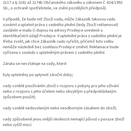
2117 a § 2161 až 2174b Občanského zákoníku a zákonem č. 634/1992
Sb., o ochraně spotřebitele, ve znění pozdějších předpisů).
V případě, že bude mít Zboží vadu, může Zákazník takovou vadu
oznámit a uplatnit práva z vadného plnění (tedy Zboží reklamovat)
zasláním e-mailu či dopisu na adresy Prodejce uvedené u
identifikačních údajů Prodejce. V uplatnění práva z vadného plnění je
třeba zvolit, jak chce Zákazník vadu vyřešit, přičemž tuto volbu
nemůže následně bez souhlasu Prodejce změnit. Reklamace bude
vyřízena v souladu s uplatněným právem z vadného plnění.
Záruka se nevztahuje na vady, které:
byly uplatněny po uplynutí záruční doby;
vady vzniklé používáním zboží v rozporu s pokyny pro jeho užívání
nebo v rozporu s jeho účelem nebo obvyklým a předpokládaným
způsobem použití;
vady vzniklé nedovoleným nebo neodborným zásahem do zboží;
vady způsobené jinou vnější okolnosti nemající původ v povaze zboží
nebo vyšší mocí.