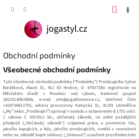
Přejít
NÁKUP
na
obsah
KOŠÍK
Obchodní podmínky
Všeobecné obchodní podmínky
Tyto všeobecné obchodní podmínky (“Podmínky”) P
rodávajícího
Sylvie
Barášková, Hlavní 31, 411 83 Hrobce, ič: 67837280 registrován na
Městském úřadě v Roudnici nad Labem, bankovní spojení
262331408/0600,
e-mail: info@jogalitomerice.cz, telefonní číslo
+420736612755, adresa provozovny
Kamýcká 31,
41201
Litoměřice
(„My” nebo „Prodávající”) upravují v souladu s ustanovením § 1751 odst.
1 zákona č. 89/2012 Sb., občanský zákoník, ve znění pozdějších
předpisů („Občanský zákoník“) vzájemná práva a povinnosti Vás,
jakožto kupujících, a Nás, jakožto prodávajících, vzniklá v souvislosti
nebo na základě kupní smlouvy („Smlouva“) uzavřené prostřednictvím