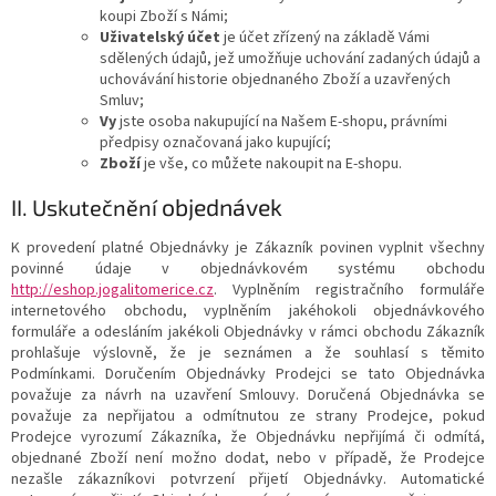
koupi Zboží s Námi;
Uživatelský účet
je účet zřízený na základě Vámi
sdělených údajů, jež umožňuje uchování zadaných údajů a
uchovávání historie objednaného Zboží a uzavřených
Smluv;
Vy
jste osoba nakupující na Našem E-shopu, právními
předpisy označovaná jako kupující;
Zboží
je vše, co můžete nakoupit na E-shopu.
objednávek
II. Uskutečnění
K provedení platné Objednávky je Zákazník povinen vyplnit všechny
povinné údaje v objednávkovém systému obchodu
http://eshop.jogalitomerice.cz
. Vyplněním registračního formuláře
internetového obchodu, vyplněním jakéhokoli objednávkového
formuláře a odesláním jakékoli Objednávky v rámci obchodu Zákazník
prohlašuje výslovně, že je seznámen a že souhlasí s těmito
Podmínkami. Doručením Objednávky Prodejci se tato Objednávka
považuje za návrh na uzavření Smlouvy. Doručená Objednávka se
považuje za nepřijatou a odmítnutou ze strany Prodejce, pokud
Prodejce vyrozumí Zákazníka, že Objednávku nepřijímá či odmítá,
objednané Zboží není možno dodat, nebo v případě, že Prodejce
nezašle zákazníkovi potvrzení přijetí Objednávky. Automatické