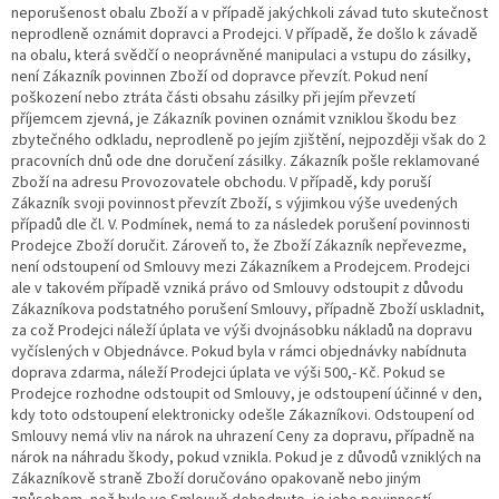
neporušenost obalu Zboží a v případě jakýchkoli závad tuto skutečnost
neprodleně oznámit dopravci a Prodejci. V případě, že došlo k závadě
na obalu, která svědčí o neoprávněné manipulaci a vstupu do zásilky,
není Zákazník povinnen Zboží od dopravce převzít. Pokud není
poškození nebo ztráta části obsahu zásilky při jejím převzetí
příjemcem zjevná, je Zákazník povinen oznámit vzniklou škodu bez
zbytečného odkladu, neprodleně po jejím zjištění, nejpozději však do 2
pracovních dnů ode dne doručení zásilky. Zákazník pošle reklamované
Zboží na adresu Provozovatele obchodu. V případě, kdy poruší
Zákazník svoji povinnost převzít Zboží, s výjimkou výše uvedených
případů dle čl. V. Podmínek, nemá to za následek porušení povinnosti
Prodejce Zboží doručit. Zároveň to, že Zboží Zákazník nepřevezme,
není odstoupení od Smlouvy mezi Zákazníkem a Prodejcem. Prodejci
ale v takovém případě vzniká právo od Smlouvy odstoupit z důvodu
Zákazníkova podstatného porušení Smlouvy, případně Zboží uskladnit,
za což Prodejci náleží úplata ve výši dvojnásobku nákladů na dopravu
vyčíslených v Objednávce. Pokud byla v rámci objednávky nabídnuta
doprava zdarma, náleží Prodejci úplata ve výši 500,- Kč. Pokud se
Prodejce rozhodne odstoupit od Smlouvy, je odstoupení účinné v den,
kdy toto odstoupení elektronicky odešle Zákazníkovi. Odstoupení od
Smlouvy nemá vliv na nárok na uhrazení Ceny za dopravu, případně na
nárok na náhradu škody, pokud vznikla. Pokud je z důvodů vzniklých na
Zákazníkově straně Zboží doručováno opakovaně nebo jiným