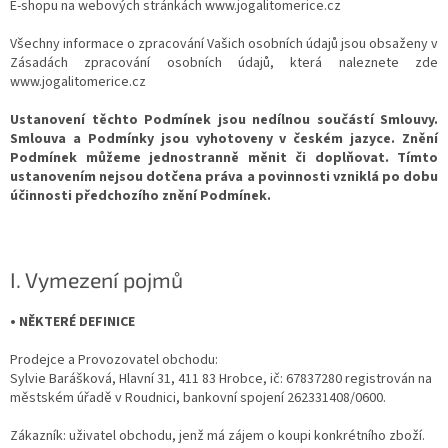
E-shopu na webových stránkách
www.jogalitomerice.cz
Všechny informace o zpracování Vašich osobních údajů jsou obsaženy v
Zásadách zpracování osobních údajů, která naleznete zde
www.jogalitomerice.cz
Ustanovení těchto Podmínek jsou nedílnou součástí Smlouvy.
Smlouva a Podmínky jsou vyhotoveny v českém jazyce. Znění
Podmínek můžeme jednostranně měnit či doplňovat. Tímto
ustanovením nejsou dotčena práva a povinnosti vzniklá po dobu
účinnosti předchozího znění Podmínek.
I. Vymezení pojmů
• NĚKTERÉ DEFINICE
Prodejce a Provozovatel obchodu:
Sylvie Barášková, Hlavní 31, 411 83 Hrobce, ič: 67837280 registrován na
městském úřadě v Roudnici, bankovní spojení 262331408/0600.
Zákazník: uživatel obchodu, jenž má zájem o koupi konkrétního zboží.