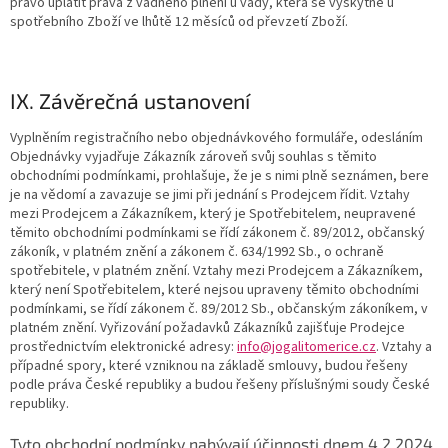
právo uplatit práva z vadného plnění u vady, která se vyskytne u
spotřebního Zboží ve lhůtě 12 měsíců od převzetí Zboží.
IX. Závěrečná ustanovení
Vyplněním registračního nebo objednávkového formuláře, odesláním
Objednávky vyjadřuje Zákazník zároveň svůj souhlas s těmito
obchodními podmínkami, prohlašuje, že je s nimi plně seznámen, bere
je na vědomí a zavazuje se jimi při jednání s Prodejcem řídit. Vztahy
mezi Prodejcem a Zákazníkem, který je Spotřebitelem, neupravené
těmito obchodními podmínkami se řídí zákonem č. 89/2012, občanský
zákoník, v platném znění a zákonem č. 634/1992 Sb., o ochraně
spotřebitele, v platném znění. Vztahy mezi Prodejcem a Zákazníkem,
který není Spotřebitelem, které nejsou upraveny těmito obchodními
podmínkami, se řídí zákonem č. 89/2012 Sb., občanským zákoníkem, v
platném znění. Vyřizování požadavků Zákazníků zajišťuje Prodejce
prostřednictvím elektronické adresy:
info@jogalitomerice.cz
. Vztahy a
případné spory, které vzniknou na základě smlouvy, budou řešeny
podle práva České republiky a budou řešeny příslušnými soudy České
republiky.
Tyto obchodní podmínky nabývají účinnosti dnem 4.2.2024.