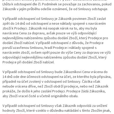
Lhůta k odstoupení dle čl. Podmínek se považuje za zachovanou, pokud
Zákazník v jejím průběhu odešle oznámení, že od Smlouvy odstupuje.
V případě odstoupení od Smlouvy je Zákazník povinnen Zboží zaslat
zpět do 14 dnů od odstoupení a nese náklady spojené s navrácením
zboží k Prodejci. Zákazník má naopak nárok na to, aby mu byla
navrácena Cena za dopravu, avšak pouze ve výši odpovídající
nejlevnějšímu nabízenému způsobu dodání Zboží, který Prodejce pro
dodání Zboží nabízel. V případě odstoupení z důvodu, že Prodejce
poruší uzavřenou Smlouvu, hradí Prodejce i náklady spojené s
navrácením zboží, ovšem opět pouze do výše Ceny za dopravu ve výši
odpovídající nejlevnějšímu nabízenému způsobu dodání Zboží, který
Prodejce při dodání Zboží nabízel.
V případě odstoupení od Smlouvy bude Zákazníkovi Cena vrácena do
14 dnů ode dne účinnosti odstoupení na účet, ze kterého byla připsána,
případně na účet zvolený v odstoupení od Smlouvy. Částka však
nebude vrácena dříve, než Zboží obdrží prodejce, nebo než Zákazník
prokáže, že došlo k jeho zaslání Prodejci. Prodejce žádá Zákazníka,
aby Zboží vracel čisté a včetně originálního obalu.
V případě odstoupení od Smlouvy však Zákazník odpovídá za snížení
hodnoty Zboží, které vzniklo v důsledku nakládání s tímto Zbožím jinak,