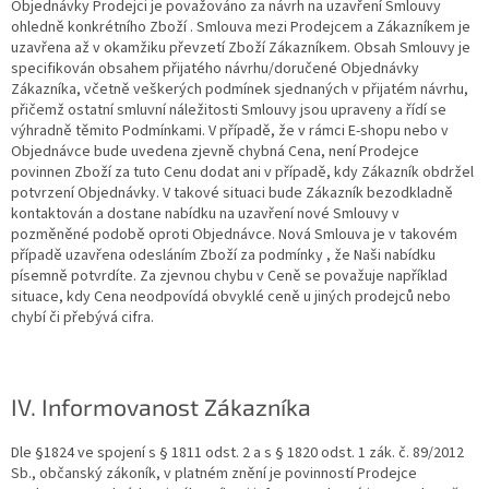
Objednávky Prodejci je považováno za návrh na uzavření Smlouvy
ohledně konkrétního Zboží . Smlouva mezi Prodejcem a Zákazníkem je
uzavřena až v okamžiku převzetí Zboží Zákazníkem. Obsah Smlouvy je
specifikován obsahem přijatého návrhu/doručené Objednávky
Zákazníka, včetně veškerých podmínek sjednaných v přijatém návrhu,
přičemž ostatní smluvní náležitosti Smlouvy jsou upraveny a řídí se
výhradně těmito Podmínkami.
V případě, že v rámci E-shopu
nebo v
Objednávce bude uvedena zjevně chybná Cena, není Prodejce
povinnen Zboží za tuto Cenu dodat ani v případě, kdy Zákazník obdržel
potvrzení Objednávky. V takové situaci bude Zákazník bezodkladně
kontaktován a dostane nabídku na uzavření nové Smlouvy v
pozměněné podobě oproti Objednávce. Nová Smlouva je v takovém
případě uzavřena
odesláním Zboží
za podmínky
,
že
Naši nabídku
písemně
potvrdíte. Za zjevnou chybu v Ceně se považuje například
situace, kdy Cena neodpovídá obvyklé ceně u jiných prodejců nebo
chybí či přebývá cifra.
IV. Informovanost Zákazníka
Dle §1824 ve spojení s § 1811 odst. 2 a s § 1820 odst. 1 zák. č. 89/2012
Sb., občanský zákoník, v platném znění je povinností Prodejce