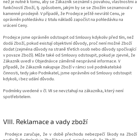
než je nutné k tomu, aby se Zákazník seznámil s povahou, vlastnostmi a
funkčností Zboží, tj. způsobem, jakým by se se Zbožím seznamoval v
kamenné prodejně. V případě, že Prodejce ještě nevrátil Cenu, je
oprávněn pohledávku z titulu nákladů započíst na pohledávku na
vrácení Ceny.
Prodejce jsme oprávněn odstoupit od Smlouvy kdykoliv před tím, než
dodá Zboží, pokud existují objektivní důvody, proč není možné Zboží
dodat (zejména důvody na straně třetích osob nebo důvody spočívající
v povaze Zboží). Může také od Smlouvy odstoupit, pokud je zjevné, že
Zákazník uvedl v Objednávce záměrně nesprávné informace. V
případě, že Zákazník nakupuje Zboží v rámci své podnikatelské
činnosti, tedy jako Podnikatel, jsme oprávněni od Smlouvy odstoupit
kdykoli, i bez udání důvodu.
Podmínky uvedené v čl. VII se nevztahují na zákazníka, který není
spotřebitelem.
VIII. Reklamace a vady zboží
Prodejce zaručuje, že v době přechodu nebezpečí škody na Zboží