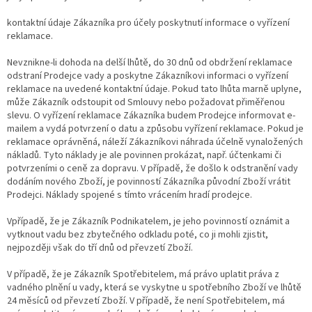
kontaktní údaje Zákazníka pro účely poskytnutí informace o vyřízení
reklamace.
Nevznikne-li dohoda na delší lhůtě, do 30 dnů od obdržení reklamace
odstraní Prodejce vady a poskytne Zákazníkovi informaci o vyřízení
reklamace na uvedené kontaktní údaje. Pokud tato lhůta marně uplyne,
může Zákazník odstoupit od Smlouvy nebo požadovat přiměřenou
slevu. O vyřízení reklamace Zákazníka budem Prodejce informovat e-
mailem a vydá potvrzení o datu a způsobu vyřízení reklamace. Pokud je
reklamace oprávněná, náleží Zákazníkovi náhrada účelně vynaložených
nákladů. Tyto náklady je ale povinnen prokázat, např. účtenkami či
potvrzeními o ceně za dopravu. V případě, že došlo k odstranění vady
dodáním nového Zboží, je povinností Zákazníka původní Zboží vrátit
Prodejci. Náklady spojené s tímto vrácením hradí prodejce.
Vpřípadě, že je Zákazník Podnikatelem, je jeho povinností oznámit a
vytknout vadu bez zbytečného odkladu poté, co ji mohli zjistit,
nejpozději však do tří dnů od převzetí Zboží.
V případě, že je Zákazník Spotřebitelem, má právo uplatit práva z
vadného plnění u vady, která se vyskytne u spotřebního Zboží ve lhůtě
24 měsíců od převzetí Zboží. V případě, že není Spotřebitelem, má