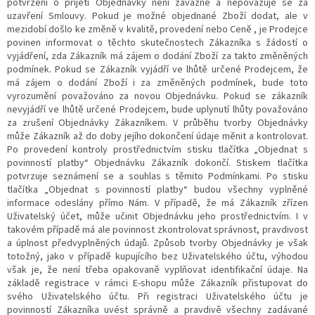
potvrzení o přijetí Objednávky není závazné a nepovažuje se za
uzavření Smlouvy. Pokud je možné objednané Zboží dodat, ale v
mezidobí došlo ke změně v kvalitě, provedení nebo Ceně , je Prodejce
povinen informovat o těchto skutečnostech Zákazníka s žádostí o
vyjádření, zda Zákazník má zájem o dodání Zboží za takto změněných
podmínek. Pokud se Zákazník vyjádří ve lhůtě určené Prodejcem, že
má zájem o dodání Zboží i za změněných podmínek, bude toto
vyrozumění považováno za novou Objednávku. Pokud se zákazník
nevyjádří ve lhůtě určené Prodejcem,
bude uplynutí lhůty považováno
za zrušení Objednávky Zákazníkem.
V průběhu tvorby
O
bjednávky
může Zákazník až do doby jejího dokončení údaje měnit a kontrolovat.
Po provedení kontroly prostřednictvím stisku tlačítka „Objednat s
povinností platby“ Objednávku Zákazník dokončí.
S
tiskem tlačítka
potvrzuje
seznámení se a souhlas s těmito Podmínkami. Po stisku
tlačítka „Objednat s povinností platby“ budou všechny vyplněné
informace odeslány přímo Nám. V případě, že má Zákazník zřízen
Uživatelský účet, může učinit Objednávku jeho prostřednictvím. I v
takovém případě má ale povinnost zkontrolovat správnost, pravdivost
a úplnost předvyplněných údajů. Způsob tvorby Objednávky je však
totožný, jako v případě kupujícího bez Uživatelského účtu, výhodou
však je, že není třeba opakovaně vyplňovat identifikační údaje. Na
základě registrace v rámci E-shopu může Zákazník přistupovat do
svého Uživatelského účtu.
Při registraci Uživatelského účtu je
povinností Zákazníka uvést správně a pravdivě všechny zadávané