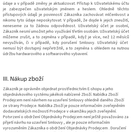
údaje a
v případě změny je aktualizovat. Přístup k Uživatelskému účtu
je zabezpečen uživatelským jménem a heslem. Ohledně těchto
přístupových údajů je povinností Zákazníka zachovávat mlčenlivost a
nikomu tyto údaje neposkytovat. V případě, že dojde k jejich zneužití,
neneseme za to žádnou odpovědnost. Uživatelský účet je osobní,
Zákazník nesmí umožnit jeho využívání třetím osobám. Uživatelský
účet
můžeme zrušit, a to zejména v případě, když je více, než
12 měsíců
nevyužíván, či v případě, kdy porušení Smlouvy.
Uživatelský účet
nemusí být dostupný nepřetržitě, a to zejména s ohledem na nutnou
údržbu hardwarového a softwarového vybavení.
zboží
III. Nákup
Zákazník je oprávněn objednat prostřednictvím E-shopu a jeho
objednávkového systému jakékoli nabízené Zboží. Nabídka Zboží
Prodejcem není návrhem na uzavření Smlouvy ohledně daného Zboží
ze strany Prodejce. Nabídka Zboží je pouze informačním zveřejněním
dodavatelských možností Prodejce v okamžiku jejich zveřejnění.
Potvrzení o obdržení Objednávky Prodejcem není ještě považováno za
přijetí návrhu na uzavření Smlouvy , ale je pouze informačním
vyrozuměním Zákazníka o obdržení Objednávky Prodejcem . Doručení