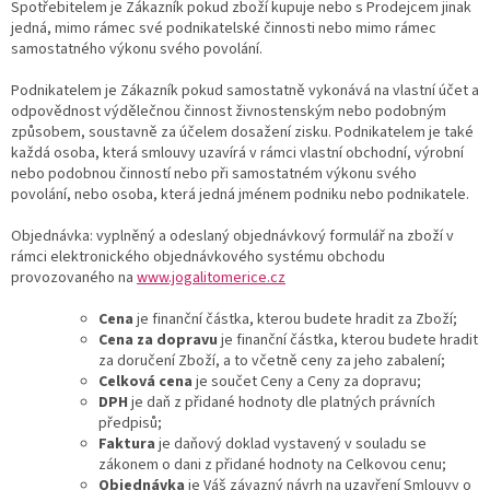
Spotřebitelem je Zákazník pokud zboží kupuje nebo s Prodejcem jinak
jedná, mimo rámec své podnikatelské činnosti nebo mimo rámec
samostatného výkonu svého povolání.
Podnikatelem je Zákazník pokud samostatně vykonává na vlastní účet a
odpovědnost výdělečnou činnost živnostenským nebo podobným
způsobem, soustavně za účelem dosažení zisku. Podnikatelem je také
každá osoba, která smlouvy uzavírá v rámci vlastní obchodní, výrobní
nebo podobnou činností nebo při samostatném výkonu svého
povolání, nebo osoba, která jedná jménem podniku nebo podnikatele.
Objednávka: vyplněný a odeslaný objednávkový formulář na zboží v
rámci elektronického objednávkového systému obchodu
provozovaného na
www.jogalitomerice.cz
Cena
je finanční částka, kterou budete hradit za Zboží;
Cena za dopravu
je finanční částka, kterou budete hradit
za doručení Zboží, a to včetně ceny za jeho zabalení;
Celková cena
je součet Ceny a Ceny za dopravu;
DPH
je daň z přidané hodnoty dle platných právních
předpisů;
Faktura
je daňový doklad vystavený v souladu se
zákonem o dani z přidané hodnoty na Celkovou cenu;
Objednávka
je Váš závazný návrh na uzavření Smlouvy o