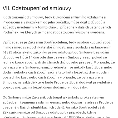
VII. Odstoupení od smlouvy
K odstoupení od Smlouvy, tedy k ukončení smluvního vztahu mezi
Prodejcem a Zákazníkem od jeho počátku, může dojít z důvodů a
způsoby uvedenými v tomto článku, případně v dalších ustanoveních
Podmínek, ve kterých je možnost odstoupení výslovně uvedena.
V případě, že je Zákazním Spotřebitelem, tedy osobou kupující Zboží
mimo rámec své podnikatelské činnosti, má v souladu s ustanovením
§1829 občanského zákoníku právo odstoupit od Smlouvy bez udání
důvodu ve lhůtě 14 dnů ode dne uzavření Smlouvy, resp. pokud se
jedná o koupi Zboží, pak do čtrnácti dnů od jeho převzetí. V případě, že
byla uzavřena Smlouva, jejímž předmětem je několik kusů Zboží nebo
dodání několika částí Zboží, začíná tato lhůta běžet až dnem dodání
posledního kusu nebo části Zboží, a v případě, že byla uzavřena
Smlouva, na základě které bude Prodejce Zboží dodávat pravidelně a
opakovaně, začíná běžet dnem dodání první dodávky.
Od Smlouvy může Zákazník odstoupit jakýmkoliv prokazatelným
způsobem (zejména zasláním e-mailu nebo dopisu na adresy Prodejce
uvedené u Našich identifikačních údajů). Ani jako Spotřebitel však
Zákazník nemůže od Smlouvy odstoupit v případech, kdy je
předmětem Smlouvy plnění uvedené v § 1837 Občanského zákoníku.