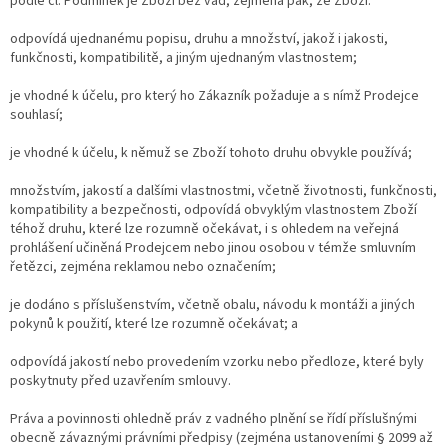
podle čl. Podmínek je Zboží bez vad, zejména pak, že Zboží:
odpovídá ujednanému popisu, druhu a množství, jakož i jakosti,
funkčnosti, kompatibilitě, a jiným ujednaným vlastnostem;
je vhodné k účelu, pro který ho Zákazník požaduje a s nímž Prodejce
souhlasí;
je vhodné k účelu, k němuž se Zboží tohoto druhu obvykle používá;
množstvím, jakostí a dalšími vlastnostmi, včetně životnosti, funkčnosti,
kompatibility a bezpečnosti, odpovídá obvyklým vlastnostem Zboží
téhož druhu, které lze rozumně očekávat, i s ohledem na veřejná
prohlášení učiněná Prodejcem nebo jinou osobou v témže smluvním
řetězci, zejména reklamou nebo označením;
je dodáno s příslušenstvím, včetně obalu, návodu k montáži a jiných
pokynů k použití, které lze rozumně očekávat; a
odpovídá jakostí nebo provedením vzorku nebo předloze, které byly
poskytnuty před uzavřením smlouvy.
Práva a povinnosti ohledně práv z vadného plnění se řídí příslušnými
obecně závaznými právními předpisy (zejména ustanoveními § 2099 až