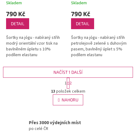
Skladem
Skladem
790 Kč
790 Kč
DETAIL
DETAIL
Šortky na jógu - nabíraný střih
Šortky na jógu - nabíraný střih
modrý orientální vzor tisk na
petrolejově zelené s duhovým
bavlněném úpletu s 10%
pasem, bavlněný úplet s 5%
podílem elastanu
podílem elastanu
NAČÍST 1 DALŠÍ
S
1
2
t
O
r
13
položek celkem
v
á
l
NAHORU
n
á
k
d
o
v
a
á
Přes 3000 výdejních míst
c
n
í
po celé ČR
í
p