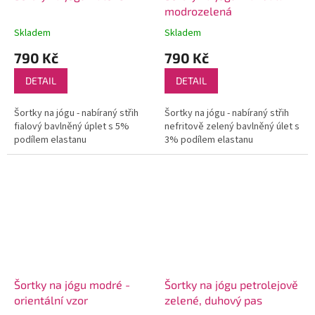
modrozelená
Skladem
Skladem
790 Kč
790 Kč
DETAIL
DETAIL
Šortky na jógu - nabíraný střih
Šortky na jógu - nabíraný střih
fialový bavlněný úplet s 5%
nefritově zelený bavlněný úlet s
podílem elastanu
3% podílem elastanu
Šortky na jógu modré -
Šortky na jógu petrolejově
orientální vzor
zelené, duhový pas