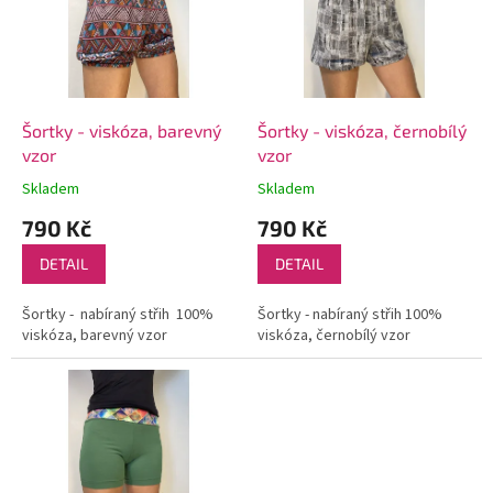
i
u
s
k
p
t
r
ů
o
d
Šortky - viskóza, barevný
Šortky - viskóza, černobílý
u
vzor
vzor
k
Skladem
Skladem
t
790 Kč
790 Kč
ů
DETAIL
DETAIL
Šortky - nabíraný střih 100%
Šortky - nabíraný střih 100%
viskóza, barevný vzor
viskóza, černobílý vzor