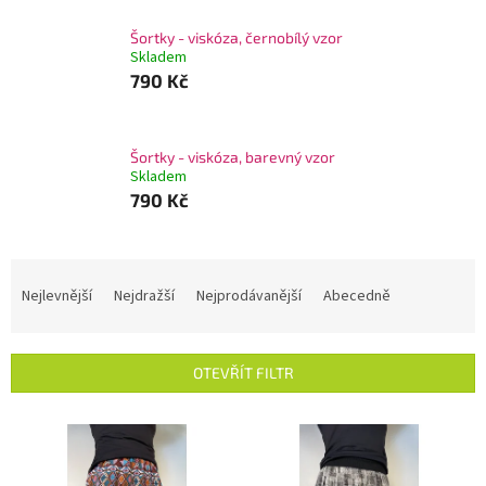
Šortky - viskóza, černobílý vzor
Skladem
790 Kč
Šortky - viskóza, barevný vzor
Skladem
790 Kč
Ř
a
Nejlevnější
Nejdražší
Nejprodávanější
Abecedně
z
e
n
OTEVŘÍT FILTR
í
p
V
r
ý
o
p
d