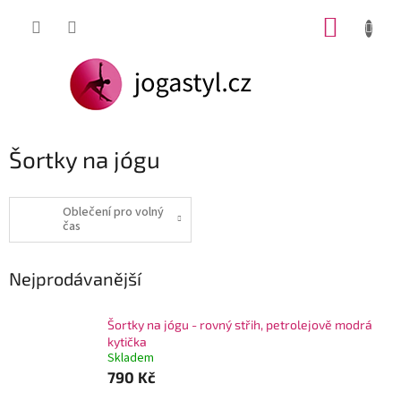
Přejít
NÁKUP
na
obsah
KOŠÍK
Šortky na jógu
Oblečení pro volný
čas
Nejprodávanější
Šortky na jógu - rovný střih, petrolejově modrá
kytička
Skladem
790 Kč