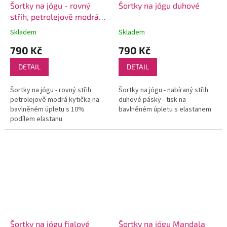
Šortky na jógu - rovný
Šortky na jógu duhové
střih, petrolejově modrá
kytička
Skladem
Skladem
790 Kč
790 Kč
DETAIL
DETAIL
Šortky na jógu - rovný střih
Šortky na jógu - nabíraný střih
petrolejově modrá kytička na
duhové pásky - tisk na
bavlněném úpletu s 10%
bavlněném úpletu s elastanem
podílem elastanu
Šortky na jógu fialové
Šortky na jógu Mandala