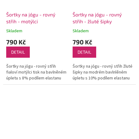
Šortky na jógu - rovný
Šortky na jógu - rovný
střih - motýlci
střih - žluté šipky
Skladem
Skladem
790 Kč
790 Kč
DETAIL
DETAIL
Šortky na jógu - rovný střih
Šortky na jógu - rovný střih žluté
fialoví motýlci tisk na bavlněném
šipky na modrém bavlnlěném
úpletu s 8% podílem elastanu
úpletu s 10% podílem elastanu