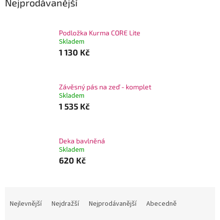
Nejprodávanější
Podložka Kurma CORE Lite
Skladem
1 130 Kč
Závěsný pás na zeď - komplet
Skladem
1 535 Kč
Deka bavlněná
Skladem
620 Kč
Ř
a
Nejlevnější
Nejdražší
Nejprodávanější
Abecedně
z