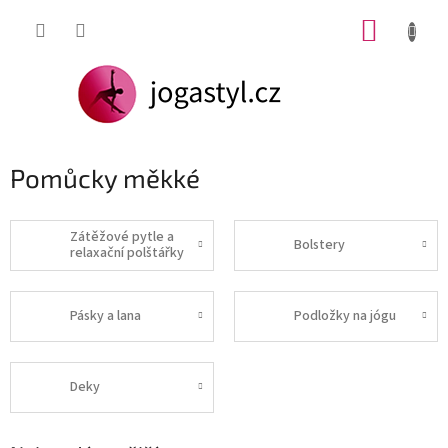
Přejít
NÁKUP
na
obsah
KOŠÍK
Pomůcky měkké
Zátěžové pytle a
Bolstery
relaxační polštářky
Pásky a lana
Podložky na jógu
Deky