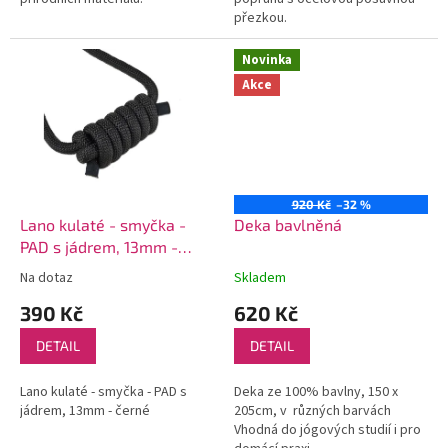
přezkou.
Novinka
Akce
920 Kč
–32 %
Lano kulaté - smyčka -
Deka bavlněná
PAD s jádrem, 13mm -
černé
Na dotaz
Skladem
390 Kč
620 Kč
DETAIL
DETAIL
Lano kulaté - smyčka - PAD s
Deka ze 100% bavlny, 150 x
jádrem, 13mm - černé
205cm, v různých barvách
Vhodná do jógových studií i pro