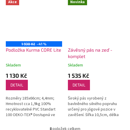
Akce
Novinka
1 930 Kč
–41 %
Podložka Kurma CORE Lite
Závěsný pás na zeď -
komplet
Skladem
Skladem
1 130 Kč
1 535 Kč
DETAIL
DETAIL
Rozměry 185x66cm; 4,4mm;
Široký pás vyrobený z
Hmotnost cca 1,9kg 100%
bavlněného silného popruhu
recyklovatelné PVC Standart
určený pro jógové pozice v
100 OEKO-TEX® Dostupná ve
zavěšení. šířka 10,5cm, délka
dvou barevných variantách -
100cm
Twilight a Glacier Bay
8
položek celkem