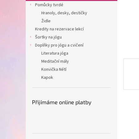
n
Pomůcky tvrdé
e
Hranoly, desky, destičky
l
Židle
Kredity na rezervace lekcí
Šortky na jógu
Doplňky pro jógu a cvičení
Literatura jóga
Meditační mály
Konvička Nétí
Kapok
Přijímáme online platby