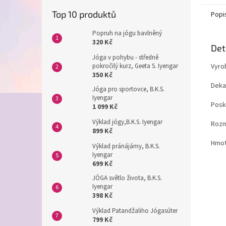
Top 10 produktů
Popi
Popruh na jógu bavlněný
320 Kč
Det
Jóga v pohybu - středně
pokročilý kurz, Geeta S. Iyengar
Vyro
350 Kč
Deka
Jóga pro sportovce, B.K.S.
Iyengar
Posky
1 099 Kč
Výklad jógy,B.K.S. Iyengar
Rozm
899 Kč
Hmot
Výklad pránájámy, B.K.S.
Iyengar
699 Kč
JÓGA světlo života, B.K.S.
Iyengar
398 Kč
Výklad Patandžaliho Jógasúter
799 Kč