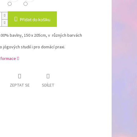
Přidat do košíku
100% bavlny, 150 x 205cm, v různých barvách
 jógových studií i pro domácí praxi.
informace
ZEPTAT SE
SDÍLET