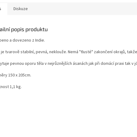
s
Diskuze
ailní popis produktu
beno a dovezeno z Indie.
 je tvarově stabilní, pevná, neklouže. Nemá "tlusté" zakončení okrajů, takž
tuje pevnou oporu těla v nejrůznějších ásanách jak při domácí praxi tak v j
ěry 150 x 205cm.
nost 1,1 kg.