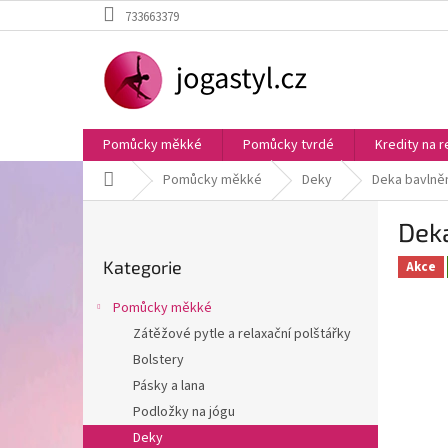
Přejít
733663379
na
obsah
Pomůcky měkké
Pomůcky tvrdé
Kredity na r
Domů
Pomůcky měkké
Deky
Deka bavlně
P
Dek
o
Přeskočit
s
Kategorie
kategorie
Akce
t
r
Pomůcky měkké
a
Zátěžové pytle a relaxační polštářky
n
Bolstery
n
í
Pásky a lana
p
Podložky na jógu
a
Deky