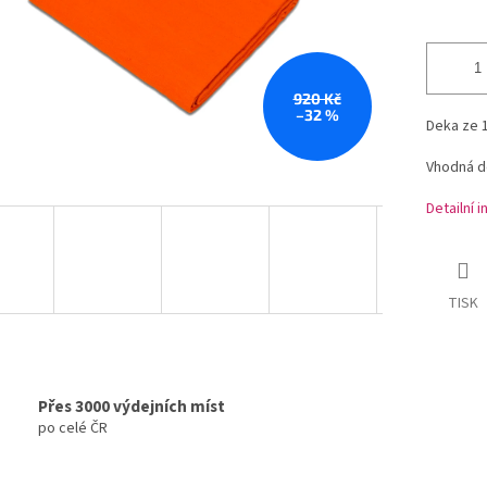
920 Kč
–32 %
Deka ze 
Vhodná do
Detailní 
TISK
Přes 3000 výdejních míst
po celé ČR