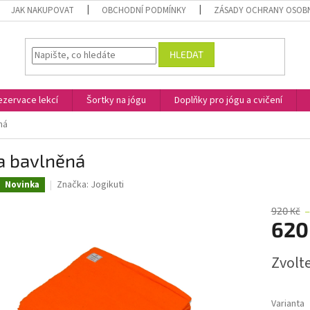
JAK NAKUPOVAT
OBCHODNÍ PODMÍNKY
ZÁSADY OCHRANY OSOB
HLEDAT
ezervace lekcí
Šortky na jógu
Doplňky pro jógu a cvičení
ná
a bavlněná
Značka:
Jogikuti
Novinka
920 Kč
–
620
Měrná
Zvolt
cena:
Varianta