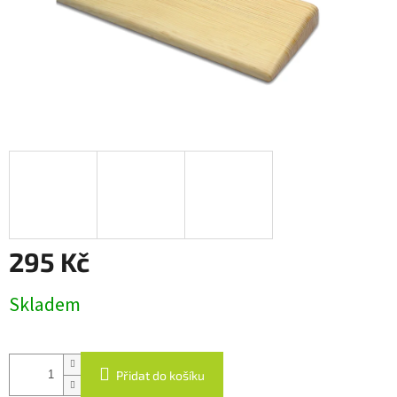
295 Kč
Měrná
Skladem
cena:
Přidat do košíku