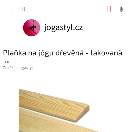
Přejít
NÁKUP
na
obsah
KOŠÍK
Plaňka na jógu dřevěná - lakovanå
168
Značka:
Jogastyl