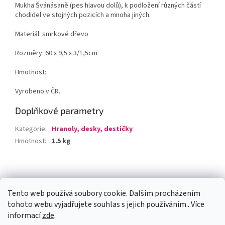
Mukha Švánásaně (pes hlavou dolů), k podložení různých částí
chodidel ve stojných pozicích a mnoha jiných.
Materiál: smrkové dřevo
Rozměry: 60 x 9,5 x 3/1,5cm
Hmotnost:
Vyrobeno v ČR.
Doplňkové parametry
Kategorie
:
Hranoly, desky, destičky
Hmotnost
:
1.5 kg
Z
á
Facebook
p
Tento web používá soubory cookie. Dalším procházením
a
tohoto webu vyjadřujete souhlas s jejich používáním.. Více
t
informací
zde
.