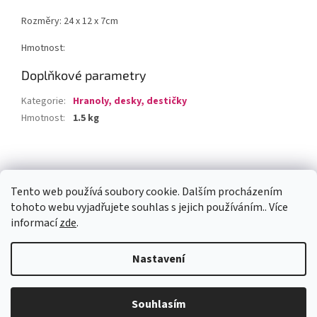
Rozměry: 24 x 12 x 7cm
Hmotnost:
Doplňkové parametry
Kategorie
:
Hranoly, desky, destičky
Hmotnost
:
1.5 kg
Z
á
Facebook
p
Tento web používá soubory cookie. Dalším procházením
a
tohoto webu vyjadřujete souhlas s jejich používáním.. Více
t
informací
zde
.
í
Vytvořil Shoptet
Nastavení
Copyright 2026
jogastyl.cz
. Všechna práva vyhrazena.
Upravit
Souhlasím
nastavení cookies