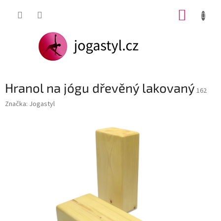
Přejít
NÁKUP
na
obsah
KOŠÍK
Hranol na jógu dřevěný lakovaný
162
Značka:
Jogastyl