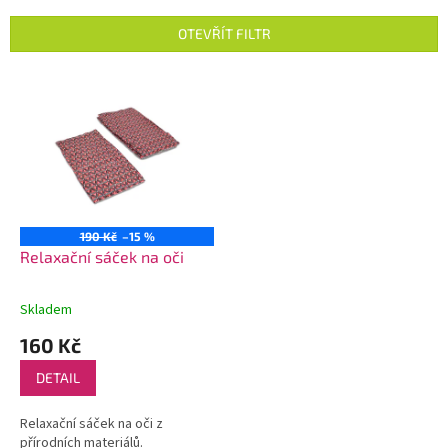
e
n
OTEVŘÍT FILTR
í
p
V
r
ý
o
p
d
i
u
s
k
p
t
r
ů
o
190 Kč
–15 %
d
Relaxační sáček na oči
u
k
Skladem
t
160 Kč
ů
DETAIL
Relaxační sáček na oči z
přírodních materiálů.