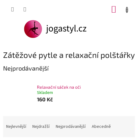
Přejít
NÁKUP
na
obsah
KOŠÍK
Zátěžové pytle a relaxační polštářky
Nejprodávanější
Relaxační sáček na oči
Skladem
160 Kč
Ř
a
Nejlevnější
Nejdražší
Nejprodávanější
Abecedně
z