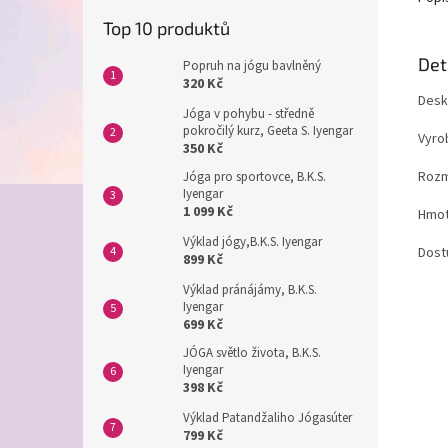
Top 10 produktů
Det
Popruh na jógu bavlněný
320 Kč
Desk
Jóga v pohybu - středně
pokročilý kurz, Geeta S. Iyengar
Vyro
350 Kč
Rozm
Jóga pro sportovce, B.K.S.
Iyengar
1 099 Kč
Hmot
Výklad jógy,B.K.S. Iyengar
Dost
899 Kč
Výklad pránájámy, B.K.S.
Iyengar
699 Kč
JÓGA světlo života, B.K.S.
Iyengar
398 Kč
Výklad Patandžaliho Jógasúter
799 Kč