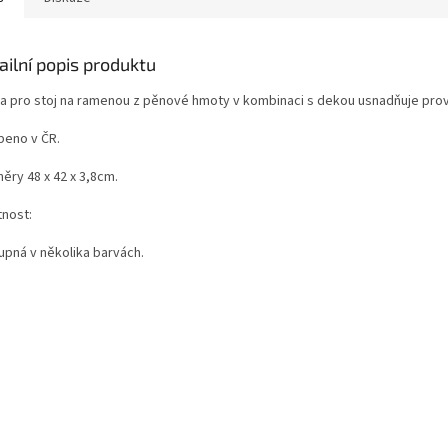
ailní popis produktu
a pro stoj na ramenou z pěnové hmoty v kombinaci s dekou usnadňuje prov
beno v ČR.
ěry 48 x 42 x 3,8cm.
nost:
upná v několika barvách.