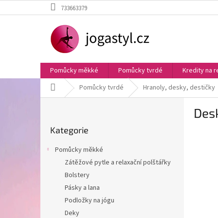
Přejít
733663379
na
obsah
Pomůcky měkké
Pomůcky tvrdé
Kredity na r
Domů
Pomůcky tvrdé
Hranoly, desky, destičky
P
Des
o
Přeskočit
s
Kategorie
kategorie
t
r
Pomůcky měkké
a
Zátěžové pytle a relaxační polštářky
n
Bolstery
n
í
Pásky a lana
p
Podložky na jógu
a
Deky