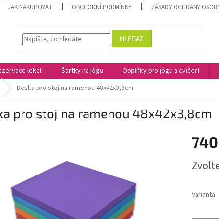
JAK NAKUPOVAT
OBCHODNÍ PODMÍNKY
ZÁSADY OCHRANY OSOB
HLEDAT
ezervace lekcí
Šortky na jógu
Doplňky pro jógu a cvičení
Deska pro stoj na ramenou 48x42x3,8cm
ka pro stoj na ramenou 48x42x3,8cm
740
Měrná
Zvolt
cena:
Varianta