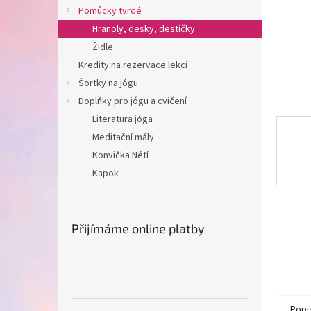
n
Pomůcky tvrdé
e
Hranoly, desky, destičky
l
Židle
Kredity na rezervace lekcí
Šortky na jógu
Doplňky pro jógu a cvičení
Literatura jóga
Meditační mály
Konvička Nétí
Kapok
Přijímáme online platby
Popi