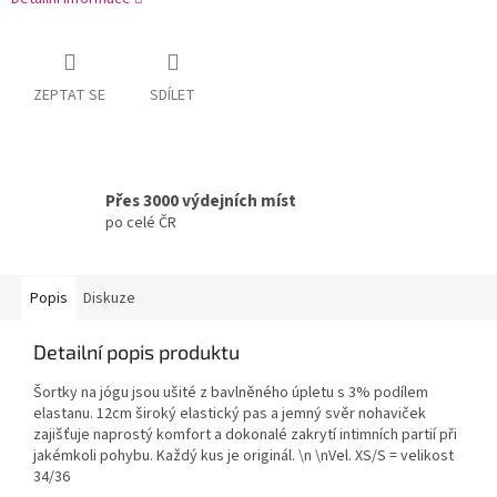
ZEPTAT SE
SDÍLET
Přes 3000 výdejních míst
po celé ČR
Popis
Diskuze
Detailní popis produktu
Šortky na jógu jsou ušité z bavlněného úpletu s 3% podílem
elastanu. 12cm široký elastický pas a jemný svěr nohaviček
zajišťuje naprostý komfort a dokonalé zakrytí intimních partií při
jakémkoli pohybu. Každý kus je originál. \n \nVel. XS/S = velikost
34/36