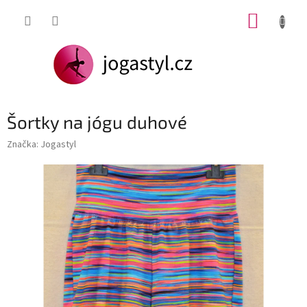
Přejít
NÁKUP
na
obsah
KOŠÍK
Šortky na jógu duhové
Značka:
Jogastyl