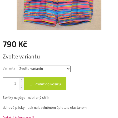
790 Kč
Měrná
Zvolte variantu
cena:
Varianta
Přidat do košíku
Šortky na jógu - nabíraný střih
duhové pásky - tisk na bavlněném úpletu s elastanem
Detailní informace