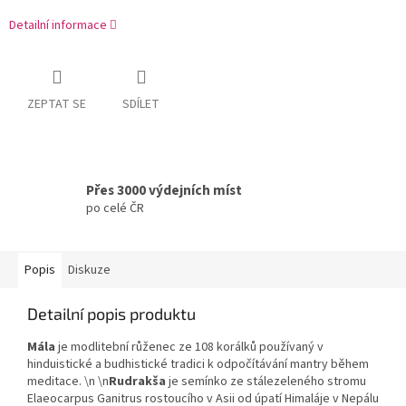
Detailní informace
ZEPTAT SE
SDÍLET
Přes 3000 výdejních míst
po celé ČR
Popis
Diskuze
Detailní popis produktu
Mála
je modlitební růženec ze 108 korálků používaný v
hinduistické a budhistické tradici k odpočítávání mantry během
meditace. \n \n
Rudrakša
je semínko ze stálezeleného stromu
Elaeocarpus Ganitrus rostoucího v Asii od úpatí Himaláje v Nepálu