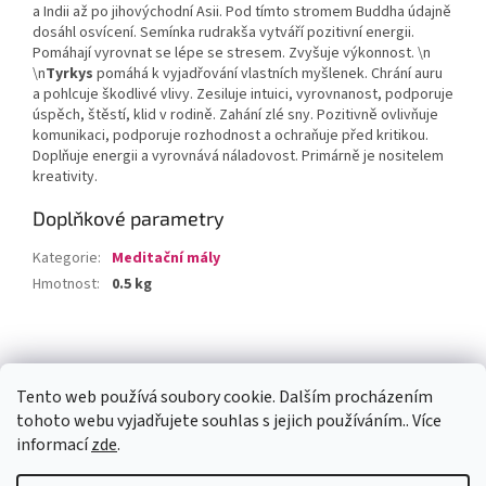
a Indii až po jihovýchodní Asii. Pod tímto stromem Buddha údajně
dosáhl osvícení. Semínka rudrakša vytváří pozitivní energii.
Pomáhají vyrovnat se lépe se stresem. Zvyšuje výkonnost. \n
\n
Tyrkys
pomáhá k vyjadřování vlastních myšlenek. Chrání auru
a pohlcuje škodlivé vlivy. Zesiluje intuici, vyrovnanost, podporuje
úspěch, štěstí, klid v rodině. Zahání zlé sny. Pozitivně ovlivňuje
komunikaci, podporuje rozhodnost a ochraňuje před kritikou.
Doplňuje energii a vyrovnává náladovost. Primárně je nositelem
kreativity.
Doplňkové parametry
Kategorie
:
Meditační mály
Hmotnost
:
0.5 kg
Z
á
Facebook
p
Tento web používá soubory cookie. Dalším procházením
a
tohoto webu vyjadřujete souhlas s jejich používáním.. Více
t
informací
zde
.
í
Vytvořil Shoptet