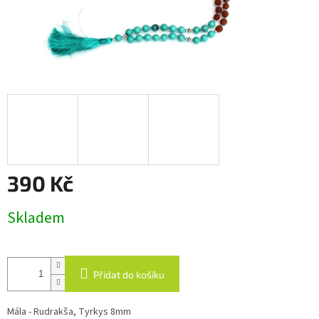
390 Kč
Měrná
Skladem
cena:
Přidat do košíku
Mála - Rudrakša, Tyrkys 8mm