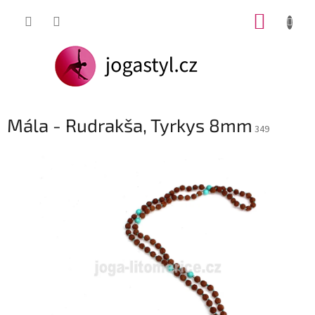
Přejít
NÁKUP
na
obsah
KOŠÍK
Mála - Rudrakša, Tyrkys 8mm
349