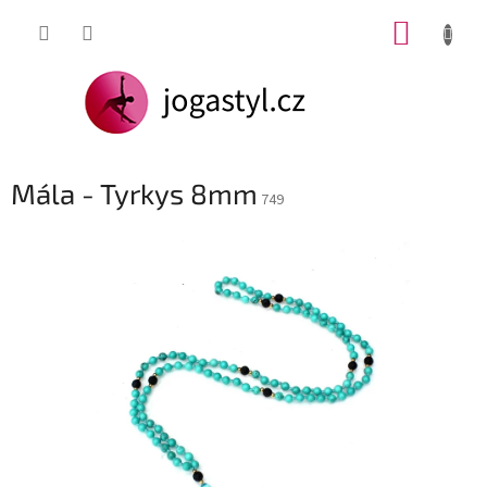
Přejít
NÁKUP
na
obsah
KOŠÍK
Mála - Tyrkys 8mm
749