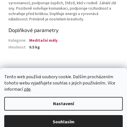
vyrovnanost, podporuje úspěch, štěstí, klid v rodině. Zahání zlé
sny. Pozitivně ovlivňuje komunikaci, podporuje rozhodnost a
ochraňuje před kritikou. Doplňuje energii a vyrovnává
náladovost. Primárně je nositelem kreativity.
Doplňkové parametry
Kategorie
:
Meditační mály
Hmotnost
:
0.5 kg
Z
á
Facebook
p
Tento web používá soubory cookie. Dalším procházením
a
tohoto webu vyjadřujete souhlas s jejich používáním.. Více
t
informací
zde
.
í
Vytvořil Shoptet
Nastavení
Copyright 2026
jogastyl.cz
. Všechna práva vyhrazena.
Upravit
Souhlasím
nastavení cookies