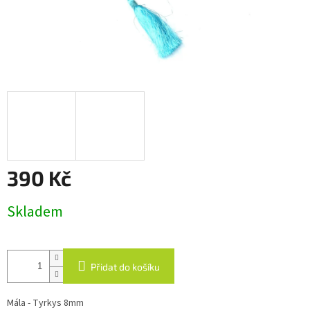
390 Kč
Měrná
Skladem
cena:
Přidat do košíku
Mála - Tyrkys 8mm