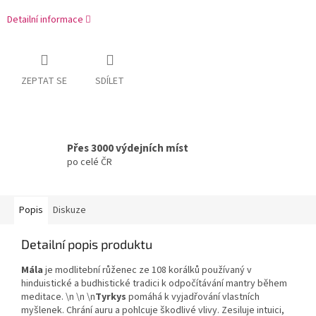
Detailní informace
ZEPTAT SE
SDÍLET
Přes 3000 výdejních míst
po celé ČR
Popis
Diskuze
Detailní popis produktu
Mála
je modlitební růženec ze 108 korálků používaný v
hinduistické a budhistické tradici k odpočítávání mantry během
meditace. \n \n \n
Tyrkys
pomáhá k vyjadřování vlastních
myšlenek. Chrání auru a pohlcuje škodlivé vlivy. Zesiluje intuici,